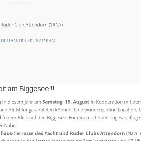
 Ruder Club Attendorn (YRCA)
 BEUSHAUSEN (DJ MAITENA)
it am Biggesee!!!
h in diesem Jahr am
Samstag, 15. August
in Kooperation mit de
pen Air Milonga anbieten können! Eine wunderschöne Location, 
freiem Blick auf den Biggesee. Für einen schönen Tagesausflug 
er Nähe!
bhaus-Terrasse des Yacht und Ruder Clubs Attendorn
(Navi:
ch schon in den letzten Jahren mit großem Vergnügen von
17 Uh