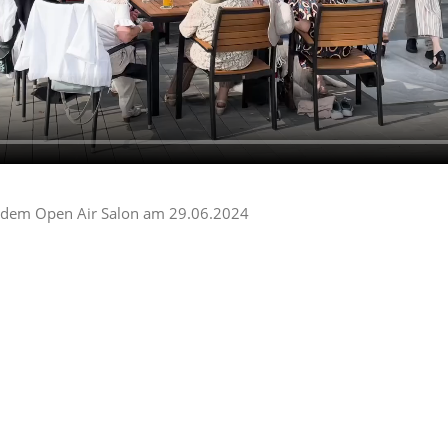
n dem Open Air Salon am 29.06.2024
tendorn (YRCA)
ger Bucht 26, 57439 Attendorn (Parken auf dem Clubgelände mög