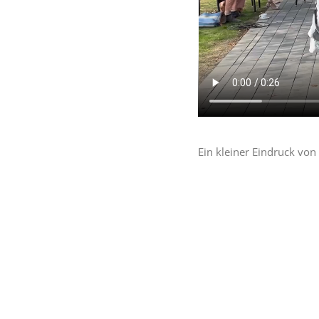
Ein kleiner Eindruck vo
ADRESSE:
Yacht und Ruder Club At
Navieingabe: Waldenbur