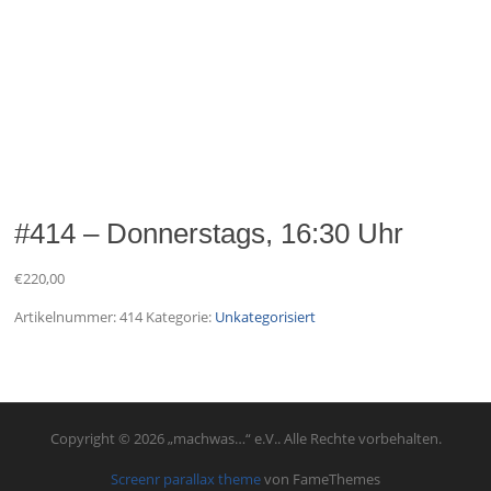
#414 – Donnerstags, 16:30 Uhr
€
220,00
Artikelnummer:
414
Kategorie:
Unkategorisiert
Copyright © 2026 „machwas…“ e.V.. Alle Rechte vorbehalten.
Screenr parallax theme
von FameThemes